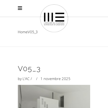
Home
V05_3
V05_3
by
L'AC
1 novembre 2025