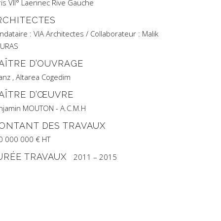
ris VII° Laennec Rive Gauche
RCHITECTES
dataire : VIA Architectes / Collaborateur : Malik
URAS
AÎTRE D’OUVRAGE
ianz , Altarea Cogedim
AÎTRE D’ŒUVRE
njamin MOUTON - A.C.M.H
ONTANT DES TRAVAUX
0 000 000 € HT
URÉE TRAVAUX
2011 – 2015