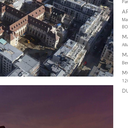
Pa
A
Man
BO
M
All
M
Be
M
12
D