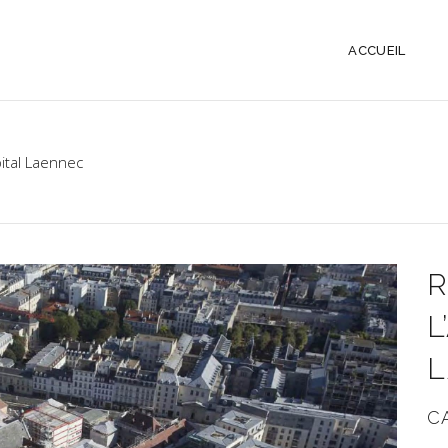
ACCUEIL
pital Laennec
R
L
C