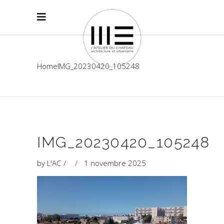
Home
IMG_20230420_105248
IMG_20230420_105248
by
L'AC
1 novembre 2025