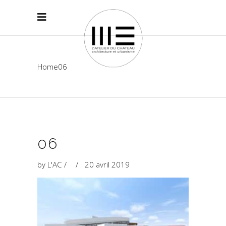
Home
06
06
by
L'AC
20 avril 2019